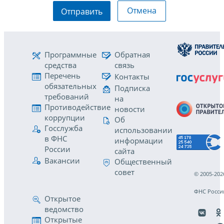
Отмена
Отправить
Программные
Обратная
средства
связь
Перечень
Контакты
обязательных
Подписка
требований
на
Противодействие
новости
коррупции
Об
Госслужба
использовании
в ФНС
информации
России
сайта
Вакансии
Общественный
совет
© 2005-202
ФНС Росси
Открытое
ведомство
Открытые