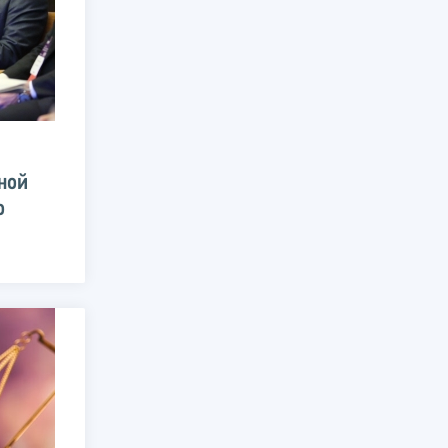
ной
о