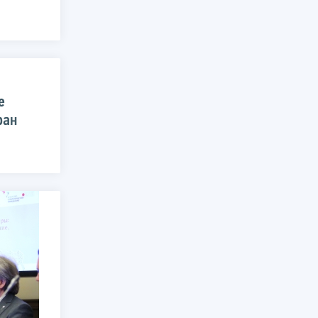
е
ран