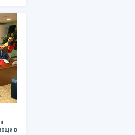
ан
мощи в