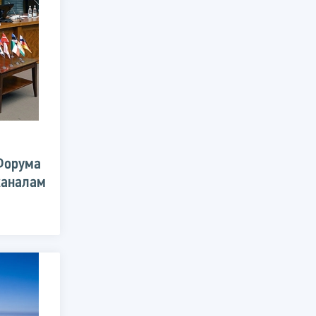
Форума
каналам