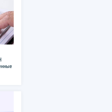
Н
ченные