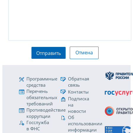
Отмена
Отправить
Программные
Обратная
средства
связь
Перечень
Контакты
обязательных
Подписка
требований
на
Противодействие
новости
коррупции
Об
Госслужба
использовании
в ФНС
информации