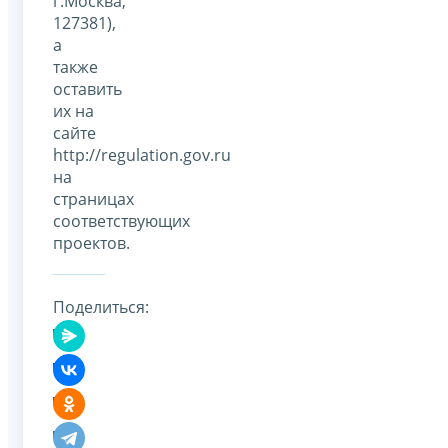
г.Москва,
127381),
а
также
оставить
их на
сайте
http://regulation.gov.ru
на
страницах
соответствующих
проектов.
Поделиться: