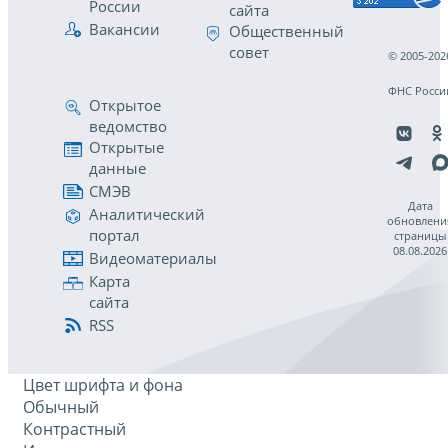
России
сайта
Вакансии
Общественный
совет
© 2005-202
ФНС Росси
Открытое
ведомство
Открытые
данные
СМЭВ
Дата
Аналитический
обновлени
портал
страницы
08.08.2026
Видеоматериалы
Карта
сайта
RSS
Цвет шрифта и фона
Обычный
Контрастный