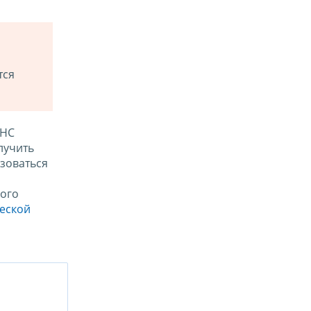
тся
ФНС
лучить
зоваться
ого
ческой