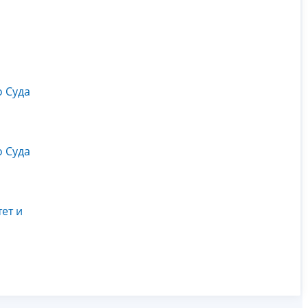
о Суда
о Суда
ет и