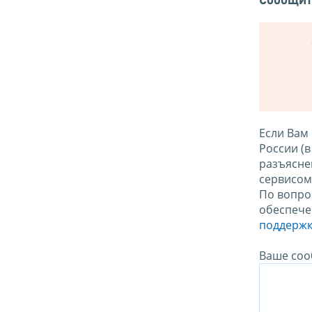
Сообщит
Если Вам
России (
разъясне
сервисо
По вопро
обеспече
поддержк
Ваше соо