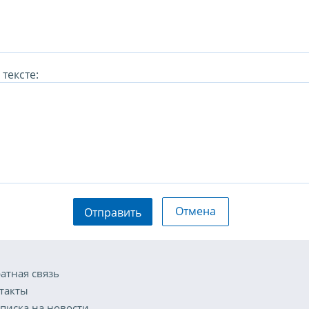
тексте:
Отмена
Отправить
атная связь
такты
писка на новости