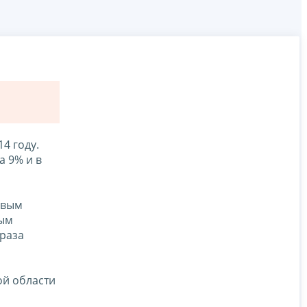
4 году.
 9% и в
овым
ным
 раза
ой области