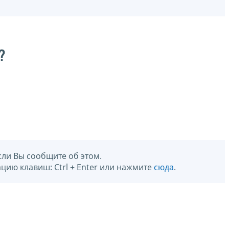
?
сли Вы сообщите об этом.
цию клавиш: Ctrl + Enter или нажмите
сюда
.