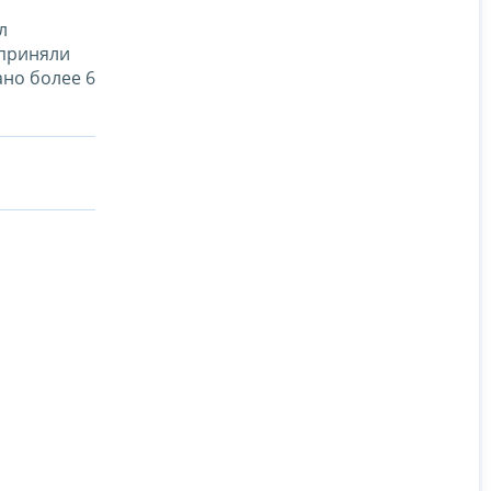
л
 приняли
ано более 6