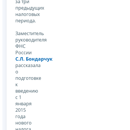
за три
предыдущих
налоговых
периода.
Заместитель
руководителя
ФНС
России
С.Л. Бондарчук
рассказала
о
подготовке
к
введению
с 1
января
2015
года
нового
налога