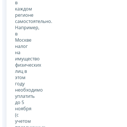
в
каждом
регионе
самостоятельно.
Например,
в
Москве
налог
на
имущество
физических
лиц в
этом
году
необходимо
уплатить
до 5
ноября
(с
учетом