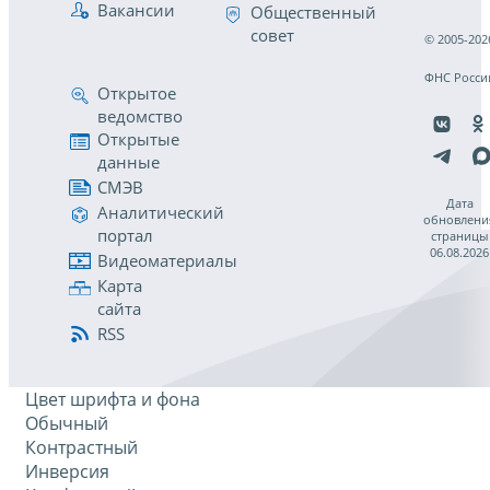
Вакансии
Общественный
совет
© 2005-202
ФНС Росси
Открытое
ведомство
Открытые
данные
СМЭВ
Дата
Аналитический
обновлени
портал
страницы
06.08.2026
Видеоматериалы
Карта
сайта
RSS
Цвет шрифта и фона
Обычный
Контрастный
Инверсия