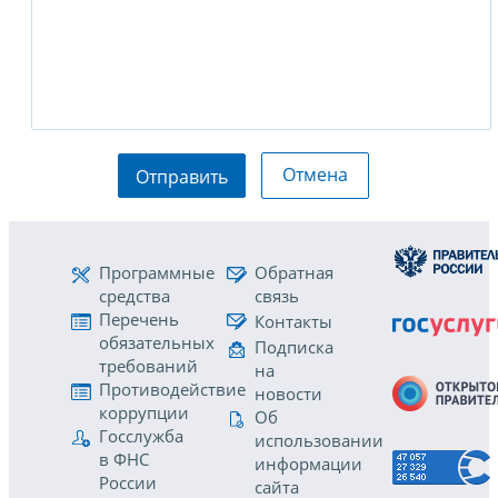
Отмена
Отправить
Программные
Обратная
средства
связь
Перечень
Контакты
обязательных
Подписка
требований
на
Противодействие
новости
коррупции
Об
Госслужба
использовании
в ФНС
информации
России
сайта