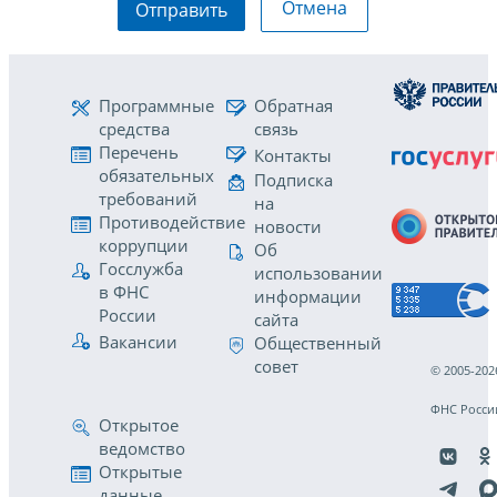
Отмена
Отправить
Программные
Обратная
средства
связь
Перечень
Контакты
обязательных
Подписка
требований
на
Противодействие
новости
коррупции
Об
Госслужба
использовании
в ФНС
информации
России
сайта
Вакансии
Общественный
совет
© 2005-202
ФНС Росси
Открытое
ведомство
Открытые
данные