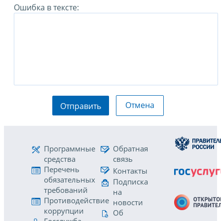
Ошибка в тексте:
Отмена
Отправить
Программные
Обратная
средства
связь
Перечень
Контакты
обязательных
Подписка
требований
на
Противодействие
новости
коррупции
Об