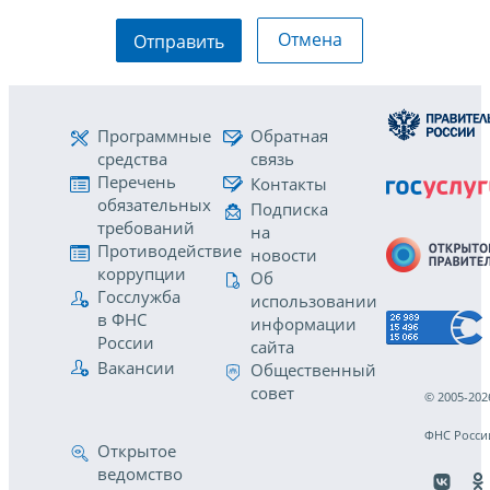
Отмена
Отправить
Программные
Обратная
средства
связь
Перечень
Контакты
обязательных
Подписка
требований
на
Противодействие
новости
коррупции
Об
Госслужба
использовании
в ФНС
информации
России
сайта
Вакансии
Общественный
совет
© 2005-202
ФНС Росси
Открытое
ведомство