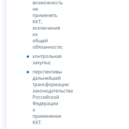
возможность
не
применять
ККТ;
исключения
из
общей
обязанности;
контрольная
закупка;
перспективы
дальнейшей
трансформации
законодательства
Российской
Федерации
о
применении
ККТ.