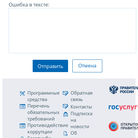
Ошибка в тексте:
Отмена
Отправить
Программные
Обратная
средства
связь
Перечень
Контакты
обязательных
Подписка
требований
на
Противодействие
новости
коррупции
Об