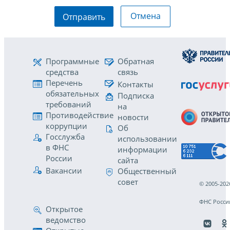
Отмена
Отправить
Программные
Обратная
средства
связь
Перечень
Контакты
обязательных
Подписка
требований
на
Противодействие
новости
коррупции
Об
Госслужба
использовании
в ФНС
информации
России
сайта
Вакансии
Общественный
совет
© 2005-202
ФНС Росси
Открытое
ведомство