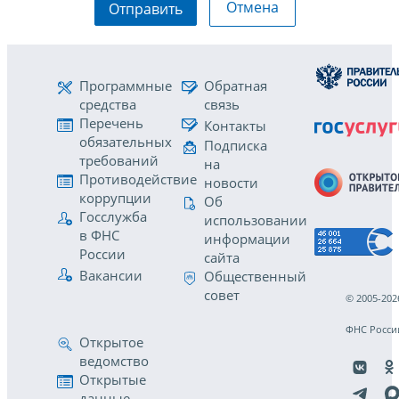
Отмена
Отправить
Программные
Обратная
средства
связь
Перечень
Контакты
обязательных
Подписка
требований
на
Противодействие
новости
коррупции
Об
Госслужба
использовании
в ФНС
информации
России
сайта
Вакансии
Общественный
совет
© 2005-202
ФНС Росси
Открытое
ведомство
Открытые
данные