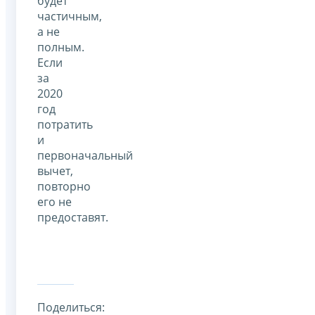
будет
частичным,
а не
полным.
Если
за
2020
год
потратить
и
первоначальный
вычет,
повторно
его не
предоставят.
Поделиться: