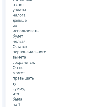
в счет
уплаты
налога,
дальше
их
использовать
будет
нельзя.
Остаток
первоначального
вычета
сохранится.
Он не
может
превышать
ту
сумму,
что
была
на 1