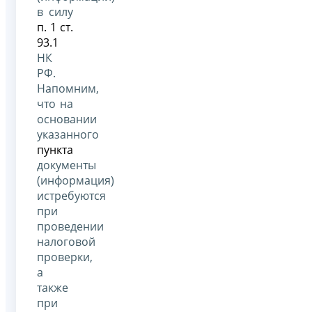
в силу
п. 1 ст.
93.1
НК
РФ.
Напомним,
что на
основании
указанного
пункта
документы
(информация)
истребуются
при
проведении
налоговой
проверки,
а
также
при