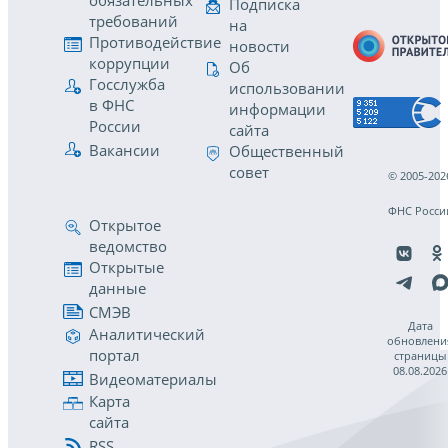
обязательных
Подписка
требований
на
Противодействие
новости
коррупции
Об
Госслужба
использовании
в ФНС
информации
России
сайта
Вакансии
Общественный
совет
© 2005-202
ФНС Росси
Открытое
ведомство
Открытые
данные
СМЭВ
Дата
Аналитический
обновлени
портал
страницы
08.08.2026
Видеоматериалы
Карта
сайта
RSS