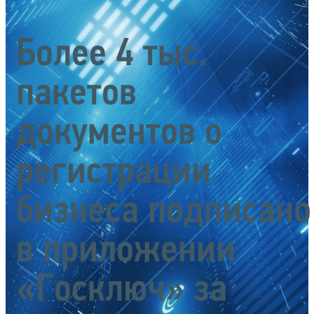
Более 4 тыс.
пакетов
документов о
регистрации
бизнеса подписано
в приложении
«Госключ» за