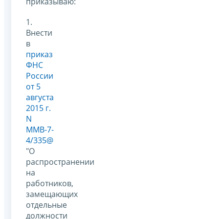
приказываю:
1.
Внести
в
приказ
ФНС
России
от 5
августа
2015 г.
N
ММВ-7-
4/335@
"О
распространении
на
работников,
замещающих
отдельные
должности