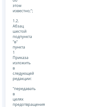
об
этом
известно;";
1.2.
Абзац
шестой
подпункта
"в"
пункта
1
Приказа
изложить
в
следующей
редакции:
"передавать
в
целях
предотвращения