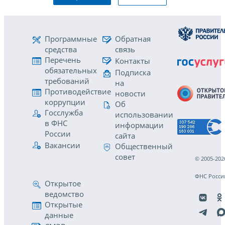
Программные
Обратная
средства
связь
Перечень
Контакты
обязательных
Подписка
требований
на
Противодействие
новости
коррупции
Об
Госслужба
использовании
в ФНС
информации
России
сайта
Вакансии
Общественный
совет
© 2005-202
ФНС Росси
Открытое
ведомство
Открытые
данные