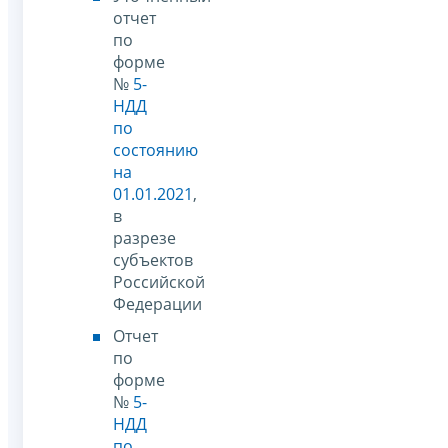
отчет
по
форме
№
5-
НДД
по
состоянию
на
01.01.2021
,
в
разрезе
субъектов
Российской
Федерации
Отчет
по
форме
№
5-
НДД
по