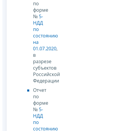
по
форме
№
5-
НДД
по
состоянию
на
01.07.2020
,
в
разрезе
субъектов
Российской
Федерации
Отчет
по
форме
№
5-
НДД
по
состоянию