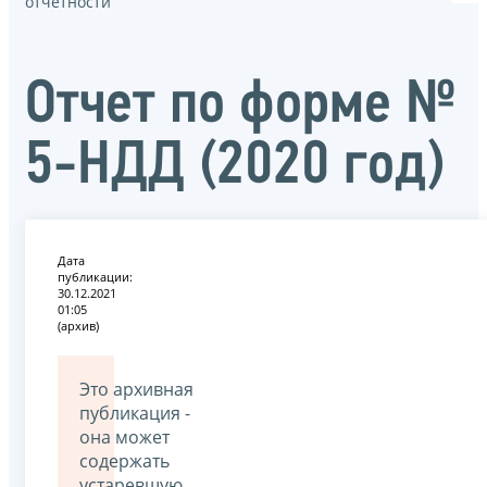
отчётности
Отчет по форме №
5-НДД (2020 год)
Дата
публикации:
30.12.2021
01:05
(архив)
Это архивная
публикация -
она может
содержать
устаревшую