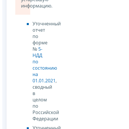
информацию.
Уточненный
отчет
по
форме
№
5-
НДД
по
состоянию
на
01.01.2021
,
сводный
в
целом
по
Российской
Федерации
Уточненный