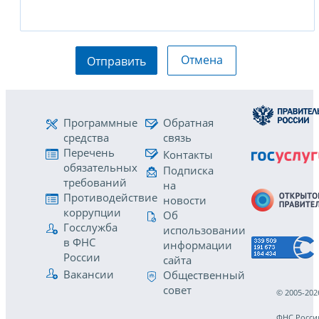
Отмена
Отправить
Программные
Обратная
средства
связь
Перечень
Контакты
обязательных
Подписка
требований
на
Противодействие
новости
коррупции
Об
Госслужба
использовании
в ФНС
информации
России
сайта
Вакансии
Общественный
совет
© 2005-202
ФНС Росси