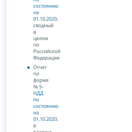
состоянию
на
01.10.2020
,
сводный
в
целом
по
Российской
Федерации
Отчет
по
форме
№
5-
НДД
по
состоянию
на
01.10.2020
,
в
разрезе