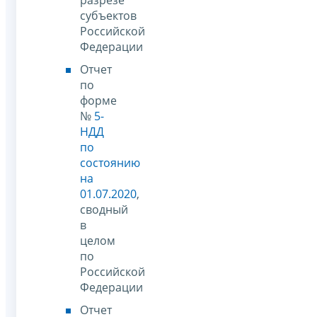
субъектов
Российской
Федерации
Отчет
по
форме
№
5-
НДД
по
состоянию
на
01.07.2020
,
сводный
в
целом
по
Российской
Федерации
Отчет