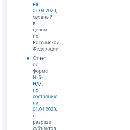
на
01.04.2020
,
сводный
в
целом
по
Российской
Федерации
Отчет
по
форме
№
5-
НДД
по
состоянию
на
01.04.2020
,
в
разрезе
субъектов