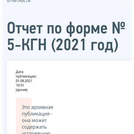
отчётности
Отчет по форме №
5-КГН (2021 год)
Дата
публикации:
01.08.2021
19:31
(архив)
Это архивная
публикация -
она может
содержать
устаревшую