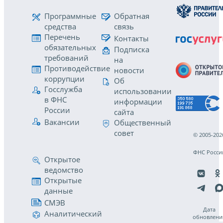
Программные
Обратная
средства
связь
Перечень
Контакты
обязательных
Подписка
требований
на
Противодействие
новости
коррупции
Об
Госслужба
использовании
в ФНС
информации
России
сайта
Вакансии
Общественный
совет
© 2005-202
ФНС Росси
Открытое
ведомство
Открытые
данные
СМЭВ
Дата
Аналитический
обновлени