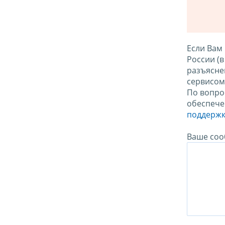
Если Вам
России (
разъясне
сервисо
По вопро
обеспече
поддержк
Ваше соо