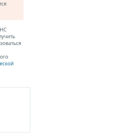
тся
ФНС
лучить
зоваться
ого
ческой