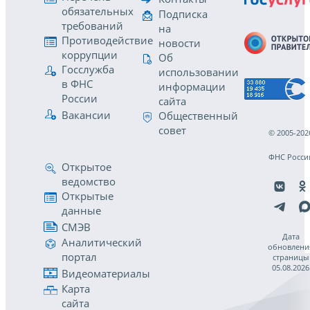
обязательных
Подписка
требований
на
Противодействие
новости
коррупции
Об
Госслужба
использовании
в ФНС
информации
России
сайта
Вакансии
Общественный
совет
© 2005-202
ФНС Росси
Открытое
ведомство
Открытые
данные
СМЭВ
Дата
Аналитический
обновлени
портал
страницы
05.08.2026
Видеоматериалы
Карта
сайта