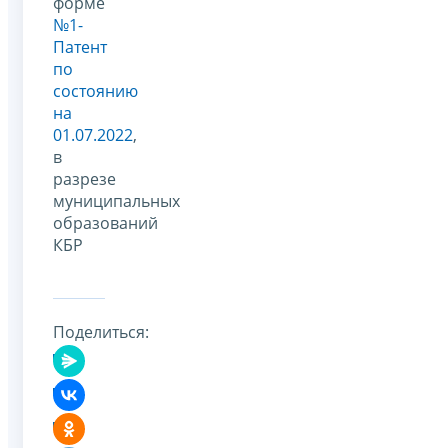
форме
№1-
Патент
по
состоянию
на
01.07.2022
,
в
разрезе
муниципальных
образований
КБР
Поделиться: