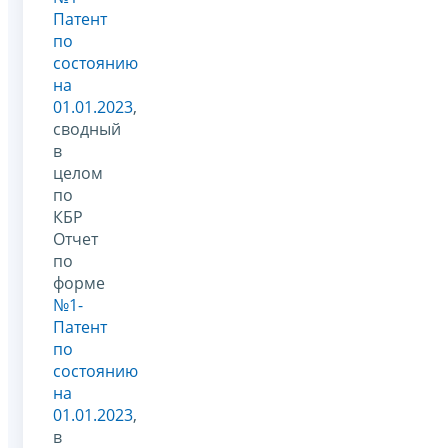
Патент
по
состоянию
на
01.01.2023
,
сводный
в
целом
по
КБР
Отчет
по
форме
№1-
Патент
по
состоянию
на
01.01.2023
,
в