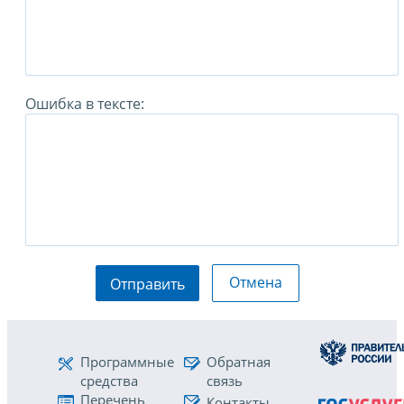
Ошибка в тексте:
Отмена
Отправить
Программные
Обратная
средства
связь
Перечень
Контакты