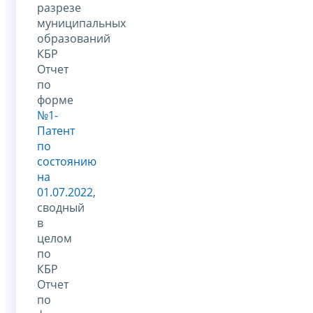
разрезе
муниципальных
образований
КБР
Отчет
по
форме
№1-
Патент
по
состоянию
на
01.07.2022
,
сводный
в
целом
по
КБР
Отчет
по