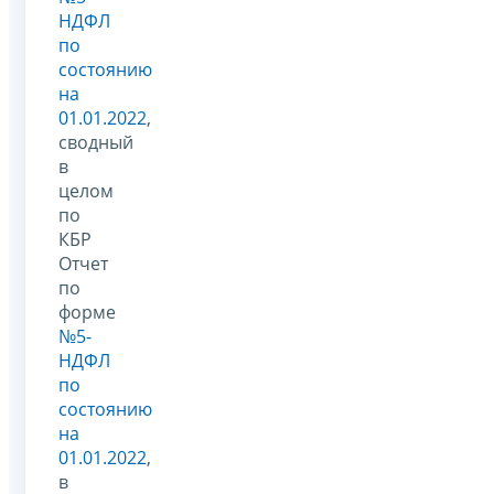
НДФЛ
по
состоянию
на
01.01.2022
,
сводный
в
целом
по
КБР
Отчет
по
форме
№5-
НДФЛ
по
состоянию
на
01.01.2022
,
в