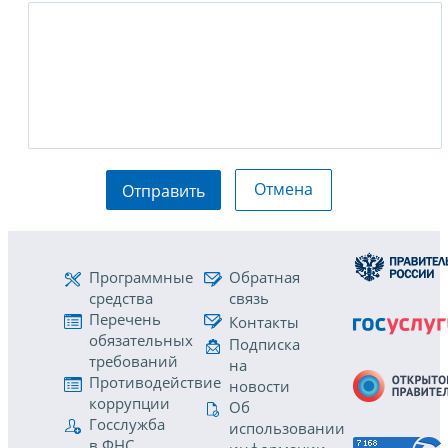
Отмена
Отправить
Программные
Обратная
средства
связь
Перечень
Контакты
обязательных
Подписка
требований
на
Противодействие
новости
коррупции
Об
Госслужба
использовании
в ФНС