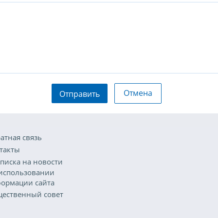
Отмена
Отправить
атная связь
такты
писка на новости
использовании
ормации сайта
ественный совет