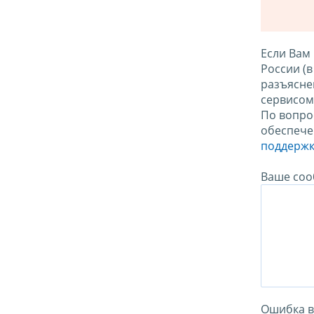
Если Вам
России (
разъясне
сервисо
По вопро
обеспече
поддержк
Ваше соо
Ошибка в 