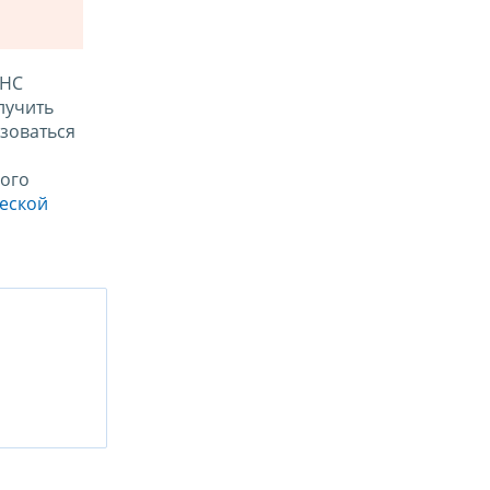
ФНС
лучить
зоваться
ого
ческой