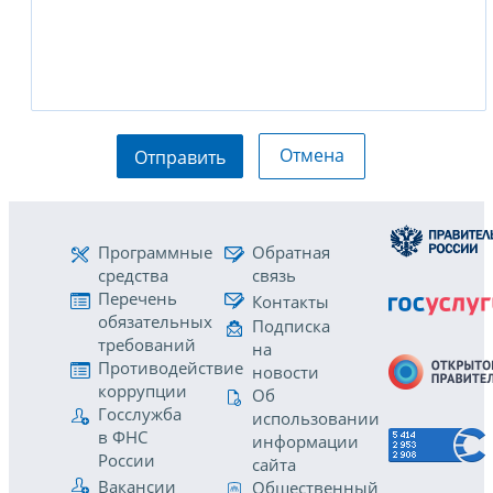
Отмена
Отправить
Программные
Обратная
средства
связь
Перечень
Контакты
обязательных
Подписка
требований
на
Противодействие
новости
коррупции
Об
Госслужба
использовании
в ФНС
информации
России
сайта
Вакансии
Общественный