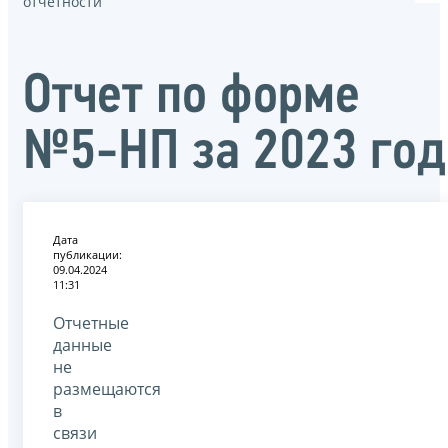
отчётности
Отчет по форме
№5-НП за 2023 год
Дата
публикации:
09.04.2024
11:31
Отчетные
данные
не
размещаются
в
связи