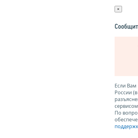
×
Сообщит
Если Вам
России (
разъясне
сервисо
По вопро
обеспече
поддержк