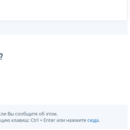
?
сли Вы сообщите об этом.
цию клавиш: Ctrl + Enter или нажмите
сюда
.