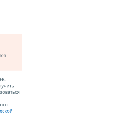
тся
ФНС
лучить
зоваться
ого
ческой