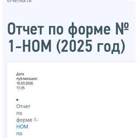
отчётности
Отчет по форме №
1-НОМ (2025 год)
Дата
публикации:
16.03.2026
11:35
Отчет
по
форме
1-
НОМ
по