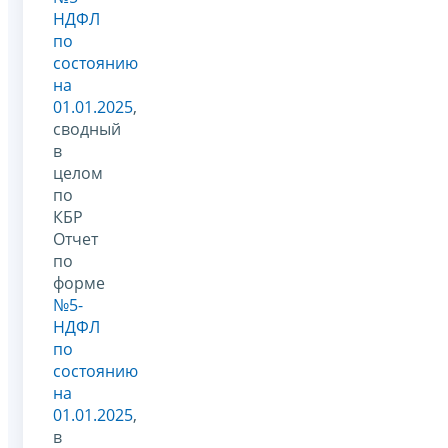
НДФЛ
по
состоянию
на
01.01.2025
,
сводный
в
целом
по
КБР
Отчет
по
форме
№5-
НДФЛ
по
состоянию
на
01.01.2025
,
в