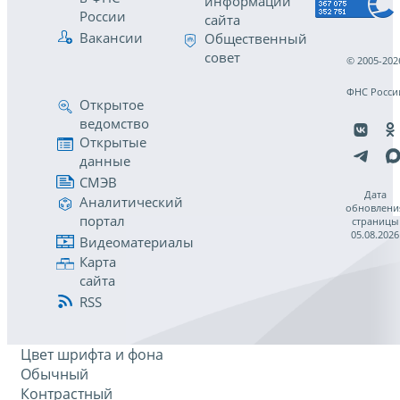
информации
России
сайта
Вакансии
Общественный
совет
© 2005-202
ФНС Росси
Открытое
ведомство
Открытые
данные
СМЭВ
Дата
Аналитический
обновлени
портал
страницы
05.08.2026
Видеоматериалы
Карта
сайта
RSS
Цвет шрифта и фона
Обычный
Контрастный