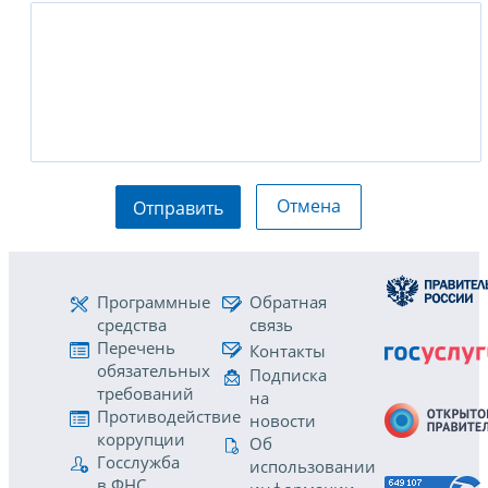
Отмена
Отправить
Программные
Обратная
средства
связь
Перечень
Контакты
обязательных
Подписка
требований
на
Противодействие
новости
коррупции
Об
Госслужба
использовании
в ФНС