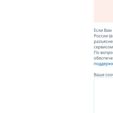
Если Вам
России (
разъясне
сервисо
По вопро
обеспече
поддержк
Ваше соо