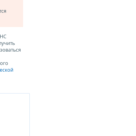
тся
ФНС
лучить
зоваться
ого
ческой