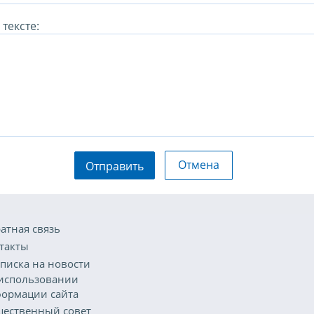
тексте:
Отмена
Отправить
атная связь
такты
писка на новости
использовании
ормации сайта
ественный совет