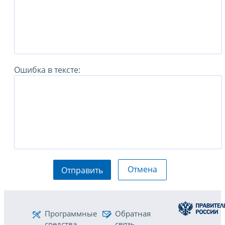
Ошибка в тексте:
Отмена
Отправить
Программные
Обратная
средства
связь