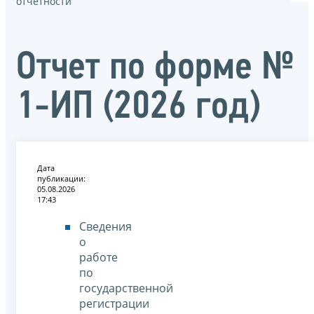
отчётности
Отчет по форме №
1-ИП (2026 год)
Дата
публикации:
05.08.2026
17:43
Сведения
о
работе
по
государственной
регистрации