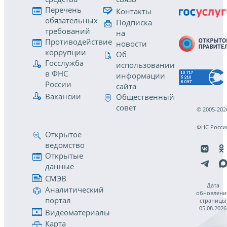
Перечень
Контакты
обязательных
Подписка
требований
на
Противодействие
новости
коррупции
Об
Госслужба
использовании
в ФНС
информации
России
сайта
Вакансии
Общественный
совет
© 2005-202
ФНС Росси
Открытое
ведомство
Открытые
данные
СМЭВ
Дата
Аналитический
обновлени
портал
страницы
05.08.2026
Видеоматериалы
Карта