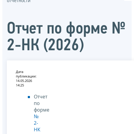
отчётности
Отчет по форме №
2-НК (2026)
Дата
публикации:
14.05.2026
14:25
Отчет
по
форме
№
2-
НК