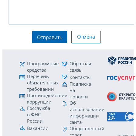
Отмена
Отправить
Программные
Обратная
средства
связь
Перечень
Контакты
обязательных
Подписка
требований
на
Противодействие
новости
коррупции
Об
Госслужба
использовании
в ФНС
информации
России
сайта
Вакансии
Общественный
совет
© 2005-202