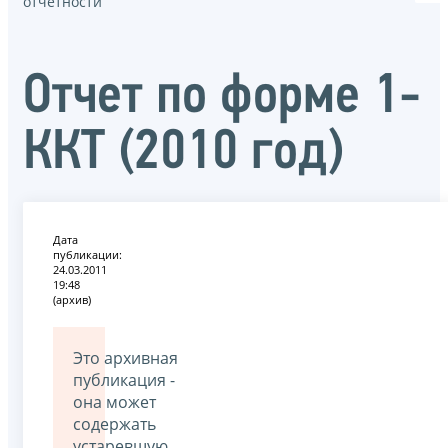
отчётности
Отчет по форме 1-
ККТ (2010 год)
Дата
публикации:
24.03.2011
19:48
(архив)
Это архивная
публикация -
она может
содержать
устаревшую