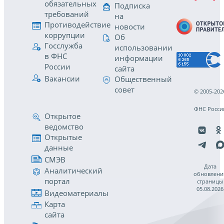
обязательных
Подписка
требований
на
Противодействие
новости
коррупции
Об
Госслужба
использовании
в ФНС
информации
России
сайта
Вакансии
Общественный
совет
© 2005-202
ФНС Росси
Открытое
ведомство
Открытые
данные
СМЭВ
Дата
Аналитический
обновлени
портал
страницы
05.08.2026
Видеоматериалы
Карта
сайта