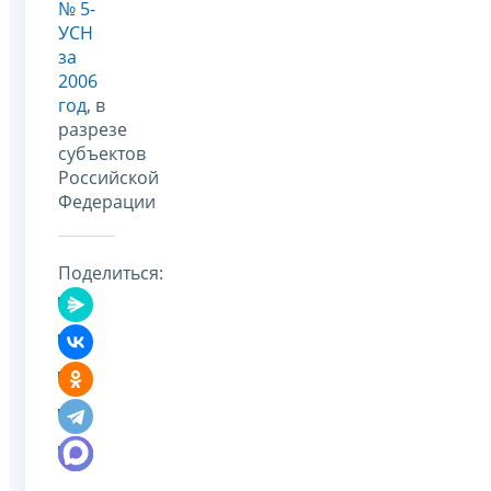
№ 5-
УСН
за
2006
год
, в
разрезе
субъектов
Российской
Федерации
Поделиться: