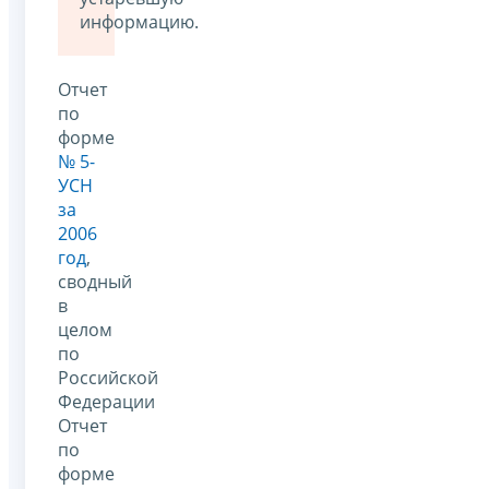
информацию.
Отчет
по
форме
№ 5-
УСН
за
2006
год
,
сводный
в
целом
по
Российской
Федерации
Отчет
по
форме