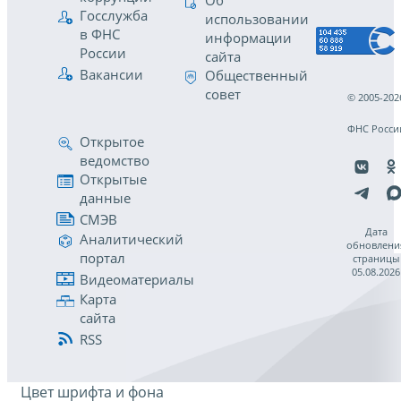
Об
Госслужба
использовании
в ФНС
информации
России
сайта
Вакансии
Общественный
совет
© 2005-202
ФНС Росси
Открытое
ведомство
Открытые
данные
СМЭВ
Дата
Аналитический
обновлени
портал
страницы
05.08.2026
Видеоматериалы
Карта
сайта
RSS
Цвет шрифта и фона