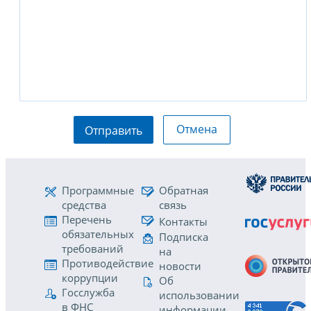
Отмена
Отправить
Программные
Обратная
средства
связь
Перечень
Контакты
обязательных
Подписка
требований
на
Противодействие
новости
коррупции
Об
Госслужба
использовании
в ФНС
информации