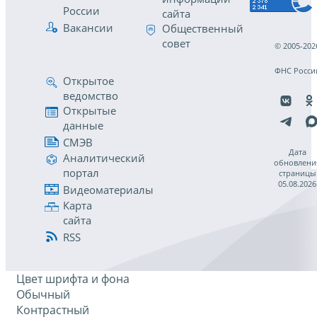
России
сайта
Вакансии
Общественный
совет
© 2005-202
ФНС Росси
Открытое
ведомство
Открытые
данные
СМЭВ
Дата
Аналитический
обновлени
портал
страницы
05.08.2026
Видеоматериалы
Карта
сайта
RSS
Цвет шрифта и фона
Обычный
Контрастный