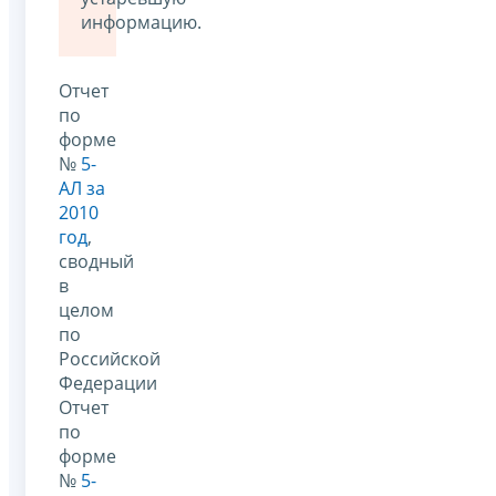
информацию.
Отчет
по
форме
№
5-
АЛ за
2010
год
,
сводный
в
целом
по
Российской
Федерации
Отчет
по
форме
№
5-