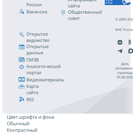
России
сайта
Вакансии
Общественный
совет
© 2005-202
ФНС Росси
Открытое
ведомство
Открытые
данные
СМЭВ
Дата
Аналитический
обновлени
портал
страницы
05.08.2026
Видеоматериалы
Карта
сайта
RSS
Цвет шрифта и фона
Обычный
Контрастный