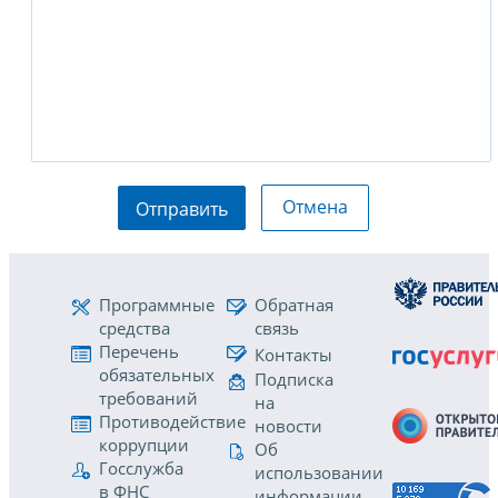
Отмена
Отправить
Программные
Обратная
средства
связь
Перечень
Контакты
обязательных
Подписка
требований
на
Противодействие
новости
коррупции
Об
Госслужба
использовании
в ФНС
информации