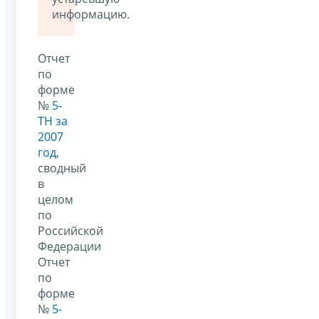
информацию.
Отчет
по
форме
№
5-
ТН за
2007
год
,
сводный
в
целом
по
Российской
Федерации
Отчет
по
форме
№
5-