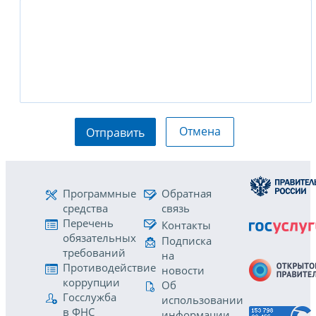
Отмена
Отправить
Программные
Обратная
средства
связь
Перечень
Контакты
обязательных
Подписка
требований
на
Противодействие
новости
коррупции
Об
Госслужба
использовании
в ФНС
информации