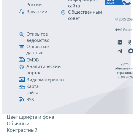
России
сайта
Вакансии
Общественный
совет
© 2005-202
ФНС Росси
Открытое
ведомство
Открытые
данные
СМЭВ
Дата
Аналитический
обновлени
портал
страницы
05.08.2026
Видеоматериалы
Карта
сайта
RSS
Цвет шрифта и фона
Обычный
Контрастный