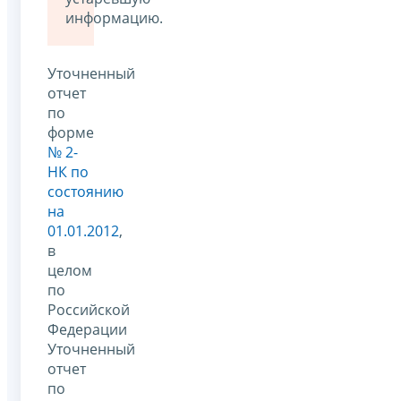
информацию.
Уточненный
отчет
по
форме
№ 2-
НК по
состоянию
на
01.01.2012
,
в
целом
по
Российской
Федерации
Уточненный
отчет
по