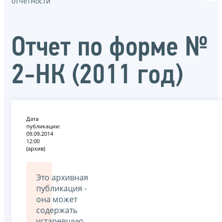
отчётности
Отчет по форме №
2-НК (2011 год)
Дата
публикации:
09.09.2014
12:00
(архив)
Это архивная
публикация -
она может
содержать
устаревшую