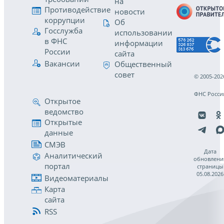
на
Противодействие
новости
коррупции
Об
Госслужба
использовании
в ФНС
информации
России
сайта
Вакансии
Общественный
совет
© 2005-202
ФНС Росси
Открытое
ведомство
Открытые
данные
СМЭВ
Дата
Аналитический
обновлени
портал
страницы
05.08.2026
Видеоматериалы
Карта
сайта
RSS