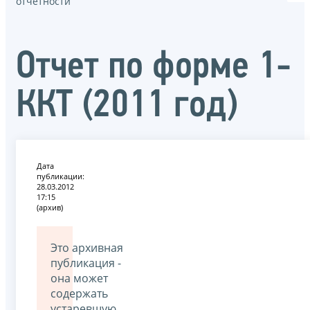
отчётности
Отчет по форме 1-
ККТ (2011 год)
Дата
публикации:
28.03.2012
17:15
(архив)
Это архивная
публикация -
она может
содержать
устаревшую