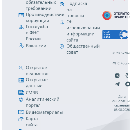
обязательных
Подписка
требований
на
Противодействие
новости
коррупции
Об
Госслужба
использовании
в ФНС
информации
России
сайта
Вакансии
Общественный
совет
© 2005-202
ФНС Росси
Открытое
ведомство
Открытые
данные
СМЭВ
Дата
Аналитический
обновлени
портал
страницы
05.08.2026
Видеоматериалы
Карта
сайта