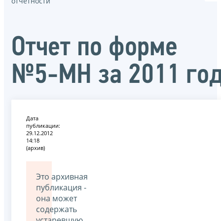
отчётности
Oтчет по форме
№5-МН за 2011 го
Дата
публикации:
29.12.2012
14:18
(архив)
Это архивная
публикация -
она может
содержать
устаревшую