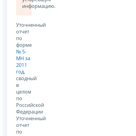
информацию.
Уточненный
отчет
по
форме
№ 5-
МН за
2011
год
,
сводный
в
целом
по
Российской
Федерации
Уточненный
отчет
по