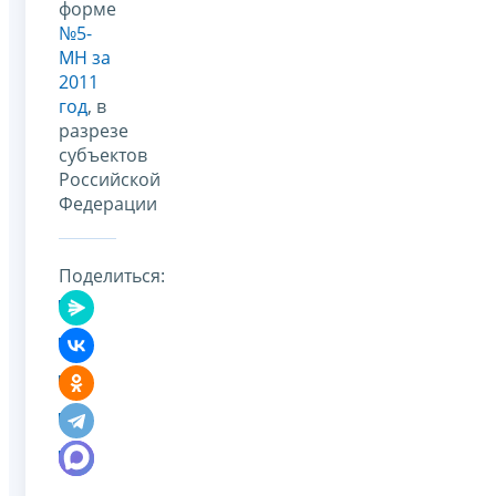
форме
№5-
МН за
2011
год
, в
разрезе
субъектов
Российской
Федерации
Поделиться: