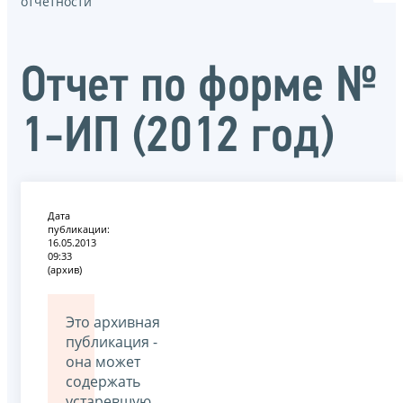
отчётности
Отчет по форме №
1-ИП (2012 год)
Дата
публикации:
16.05.2013
09:33
(архив)
Это архивная
публикация -
она может
содержать
устаревшую