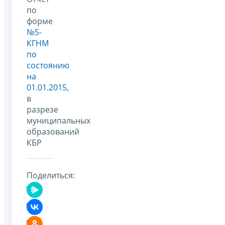
по
форме
№5-
КГНМ
по
состоянию
на
01.01.2015
,
в
разрезе
муниципальных
образований
КБР
Поделиться: