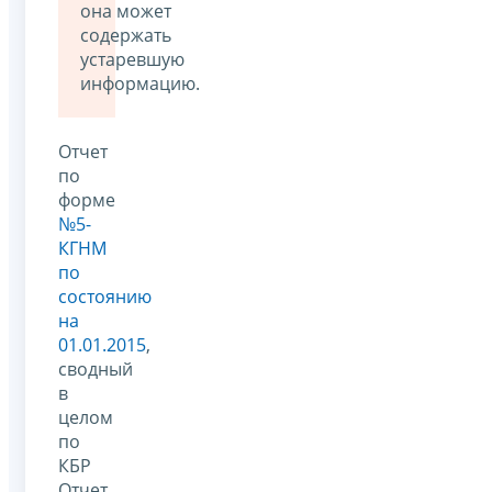
она может
содержать
устаревшую
информацию.
Отчет
по
форме
№5-
КГНМ
по
состоянию
на
01.01.2015
,
сводный
в
целом
по
КБР
Отчет