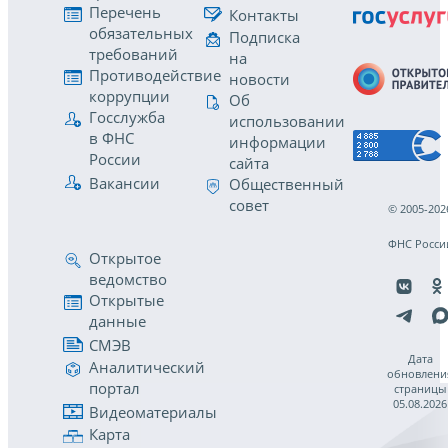
Перечень
Контакты
обязательных
Подписка
требований
на
Противодействие
новости
коррупции
Об
Госслужба
использовании
в ФНС
информации
России
сайта
Вакансии
Общественный
совет
© 2005-202
ФНС Росси
Открытое
ведомство
Открытые
данные
СМЭВ
Дата
Аналитический
обновлени
портал
страницы
05.08.2026
Видеоматериалы
Карта