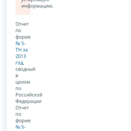
информацию.
Отчет
по
форме
№ 5-
ТН за
2013
год
,
сводный
в
целом
по
Российской
Федерации
Отчет
по
форме
№ 5-