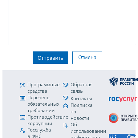
Отмена
Отправить
Программные
Обратная
средства
связь
Перечень
Контакты
обязательных
Подписка
требований
на
Противодействие
новости
коррупции
Об
Госслужба
использовании
в ФНС
информации