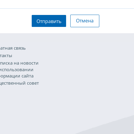
Отмена
Отправить
атная связь
такты
писка на новости
использовании
ормации сайта
ественный совет