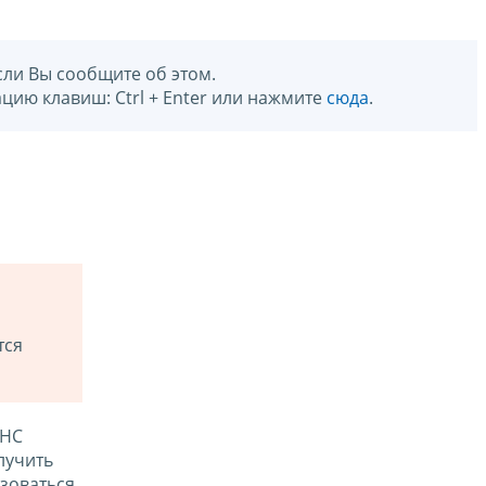
сли Вы сообщите об этом.
цию клавиш: Ctrl + Enter или нажмите
сюда
.
тся
ФНС
лучить
зоваться