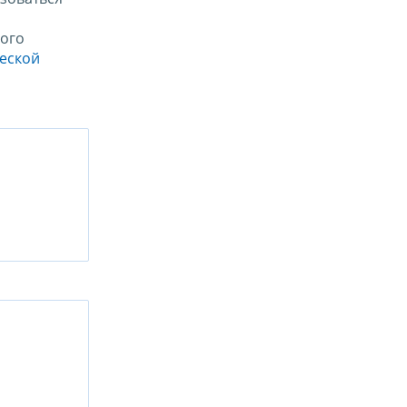
ого
ческой