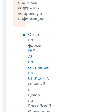
она может
содержать
устаревшую
информацию.
Отчет
по
форме
№ 5-
АЛ
по
состоянию
на
01.01.2017
,
сводный
в
целом
по
Российской
Федерации