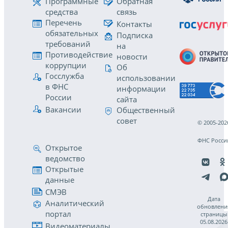
Программные
Обратная
средства
связь
Перечень
Контакты
обязательных
Подписка
требований
на
Противодействие
новости
коррупции
Об
Госслужба
использовании
в ФНС
информации
России
сайта
Вакансии
Общественный
совет
© 2005-202
ФНС Росси
Открытое
ведомство
Открытые
данные
СМЭВ
Дата
Аналитический
обновлени
портал
страницы
05.08.2026
Видеоматериалы