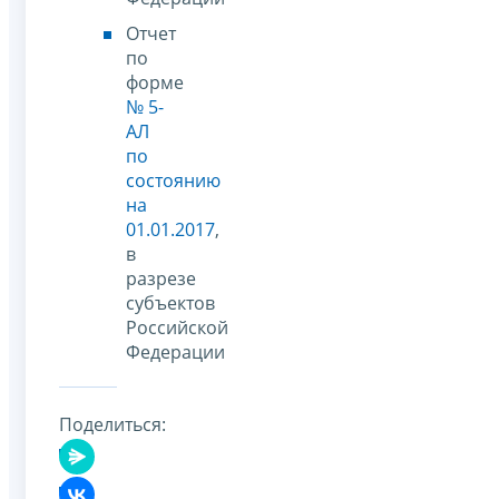
Отчет
по
форме
№ 5-
АЛ
по
состоянию
на
01.01.2017
,
в
разрезе
субъектов
Российской
Федерации
Поделиться: