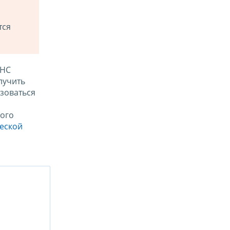
тся
ФНС
лучить
зоваться
ого
ческой