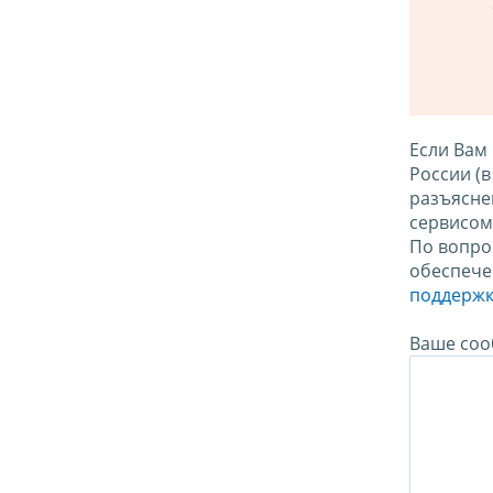
Если Вам
России (
разъясне
сервисо
По вопро
обеспече
поддержк
Ваше соо