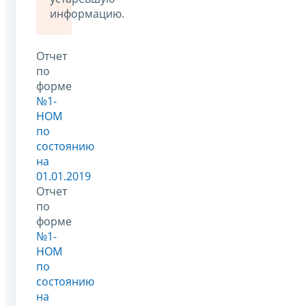
информацию.
Отчет
по
форме
№1-
НОМ
по
состоянию
на
01.01.2019
Отчет
по
форме
№1-
НОМ
по
состоянию
на