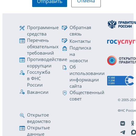
Отмена
Отправить
Программные
Обратная
средства
связь
Перечень
Контакты
обязательных
Подписка
требований
на
Противодействие
новости
коррупции
Об
Госслужба
использовании
в ФНС
информации
России
сайта
Вакансии
Общественный
совет
© 2005-202
ФНС Росси
Открытое
ведомство
Открытые
данные