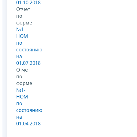
01.10.2018
Отчет
по
форме
№1-
НОМ
по
состоянию
на
01.07.2018
Отчет
по
форме
№1-
НОМ
по
состоянию
на
01.04.2018