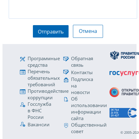
Отмена
Отправить
Программные
Обратная
средства
связь
Перечень
Контакты
обязательных
Подписка
требований
на
Противодействие
новости
коррупции
Об
Госслужба
использовании
в ФНС
информации
России
сайта
Вакансии
Общественный
совет
© 2005-202