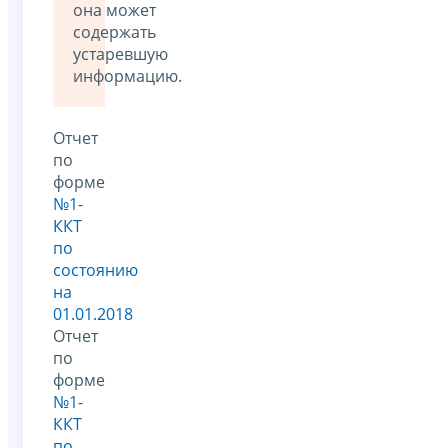
она может
содержать
устаревшую
информацию.
Отчет
по
форме
№1-
ККТ
по
состоянию
на
01.01.2018
Отчет
по
форме
№1-
ККТ
по