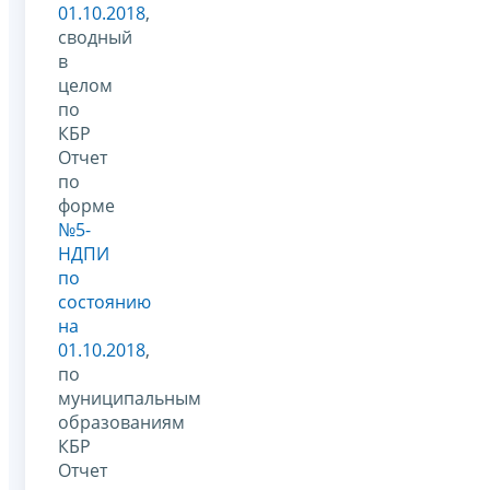
01.10.2018
,
сводный
в
целом
по
КБР
Отчет
по
форме
№5-
НДПИ
по
состоянию
на
01.10.2018
,
по
муниципальным
образованиям
КБР
Отчет