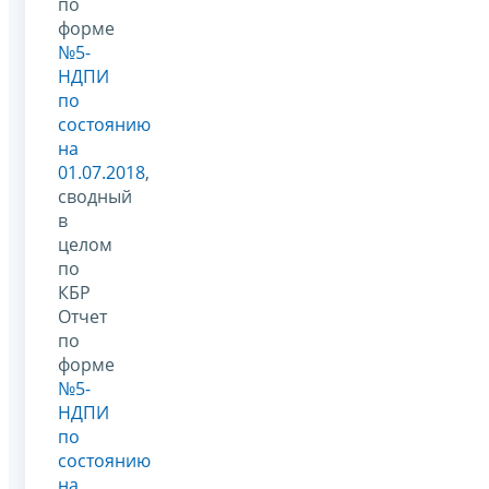
по
форме
№5-
НДПИ
по
состоянию
на
01.07.2018
,
сводный
в
целом
по
КБР
Отчет
по
форме
№5-
НДПИ
по
состоянию
на