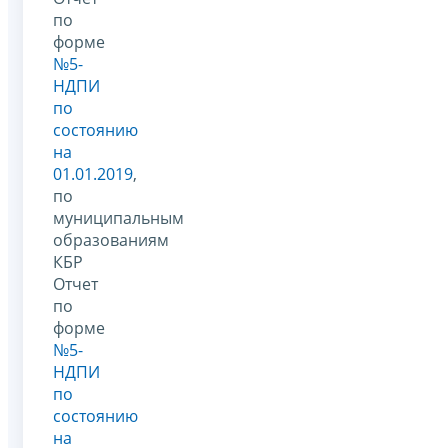
по
форме
№5-
НДПИ
по
состоянию
на
01.01.2019
,
по
муниципальным
образованиям
КБР
Отчет
по
форме
№5-
НДПИ
по
состоянию
на