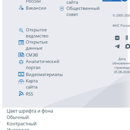
России
сайта
Вакансии
Общественный
совет
© 2005-202
ФНС Росси
Открытое
ведомство
Открытые
данные
СМЭВ
Дата
Аналитический
обновлени
портал
страницы
05.08.2026
Видеоматериалы
Карта
сайта
RSS
Цвет шрифта и фона
Обычный
Контрастный