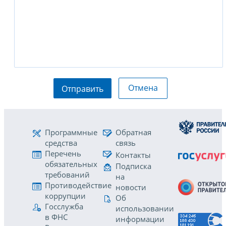
Отмена
Отправить
Программные
Обратная
средства
связь
Перечень
Контакты
обязательных
Подписка
требований
на
Противодействие
новости
коррупции
Об
Госслужба
использовании
в ФНС
информации