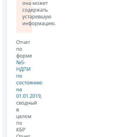
она может
содержать
устаревшую
информацию.
Отчет
по
форме
№5-
НДПИ
по
состоянию
на
01.01.2019
,
сводный
в
целом
по
КБР
Отчет