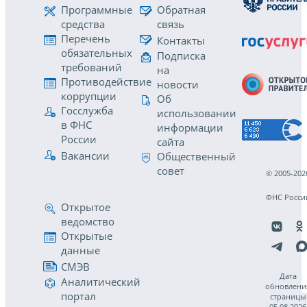
Программные
Обратная
средства
связь
Перечень
Контакты
обязательных
Подписка
требований
на
Противодействие
новости
коррупции
Об
Госслужба
использовании
в ФНС
информации
России
сайта
Вакансии
Общественный
совет
© 2005-202
ФНС Росси
Открытое
ведомство
Открытые
данные
СМЭВ
Дата
Аналитический
обновлени
портал
страницы
05.08.2026