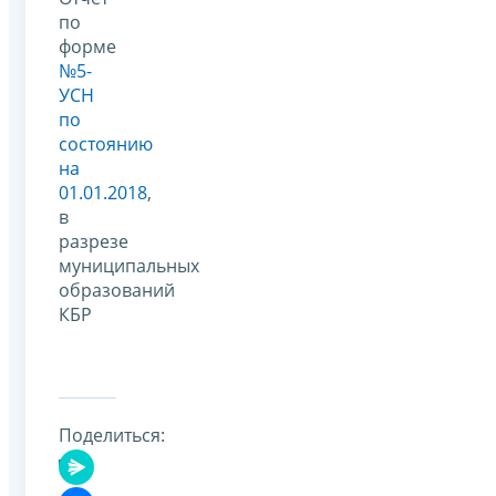
по
форме
№5-
УСН
по
состоянию
на
01.01.2018
,
в
разрезе
муниципальных
образований
КБР
Поделиться: