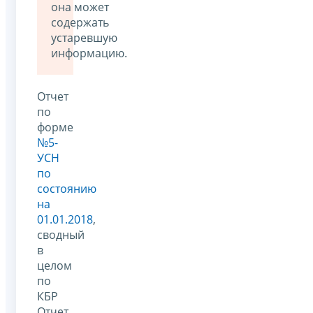
она может
содержать
устаревшую
информацию.
Отчет
по
форме
№5-
УСН
по
состоянию
на
01.01.2018
,
сводный
в
целом
по
КБР
Отчет