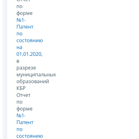
по
форме
№1-
Патент
по
состоянию
на
01.01.2020
,
в
разрезе
муниципальных
образований
КБР
Отчет
по
форме
№1-
Патент
по
состоянию