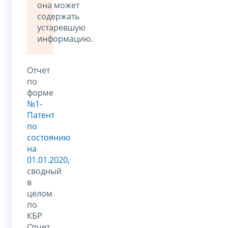
она может
содержать
устаревшую
информацию.
Отчет
по
форме
№1-
Патент
по
состоянию
на
01.01.2020
,
сводный
в
целом
по
КБР
Отчет