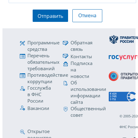
Отмена
Отправить
Программные
Обратная
средства
связь
Перечень
Контакты
обязательных
Подписка
требований
на
Противодействие
новости
коррупции
Об
Госслужба
использовании
в ФНС
информации
России
сайта
Вакансии
Общественный
совет
© 2005-202
ФНС Росси
Открытое
ведомство