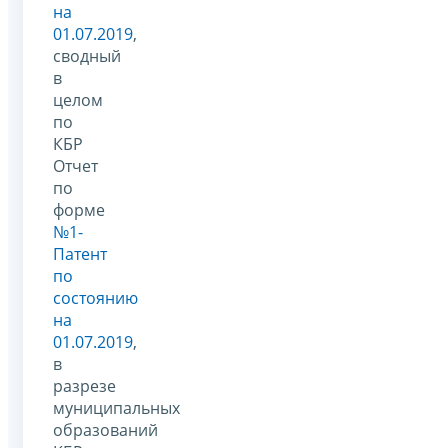
на
01.07.2019
,
сводный
в
целом
по
КБР
Отчет
по
форме
№1-
Патент
по
состоянию
на
01.07.2019
,
в
разрезе
муниципальных
образований