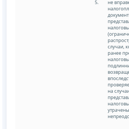
не вправ
налогоп
документ
представ
налоговы
(огранич
распрост
случаи, 
ранее пр
налоговы
подлинни
возвращ
впоследс
проверяе
на случаи
представ
налоговы
утрачены
непреодо