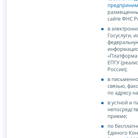
предприним
размещенны
сайте ФНС Р
в электронн
Госуслуги, и
федеральну
информацио
«Платформа 
ЕПГУ (реал
России);
в письменно
связью, фак
по адресу н
в устной и 
непосредст
приеме;
по бесплатн
Единого Кон