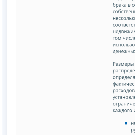
брака в 
собствен
нескольк
соответс
недвижим
том числ
использо
денежных
Размеры 
распреде
определя
фактичес
расходов
установл
ограниче
каждого и
н
р