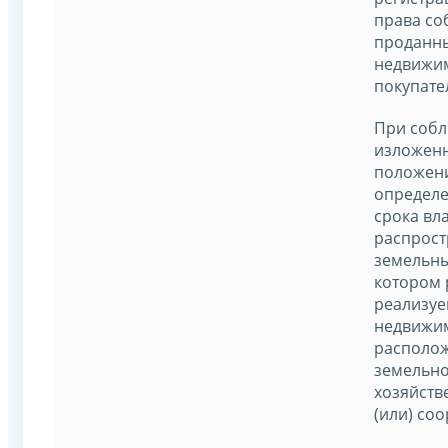
права со
проданн
недвижим
покупате
При соб
изложенн
положен
определ
срока вл
распрост
земельны
котором
реализуе
недвижим
располож
земельно
хозяйств
(или) со