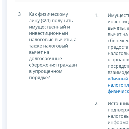
3
Как физическому
Имущест
лицу (ФЛ) получить
инвести
имущественный и
вычеты, 
инвестиционный
вычет на
налоговые вычеты, а
сбережен
также налоговый
предоста
вычет на
налогов
долгосрочные
в проакт
сбережения граждан
посредс
в упрощенном
взаимоде
порядке?
«Личный 
налогопл
физическ
Источник
подтвер
налоговы
информа
распоря