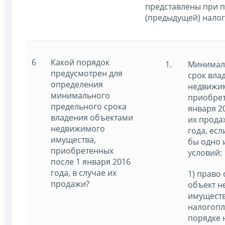
представлены при 
(предыдущей) налог
6
Какой порядок
Минимал
предусмотрен для
срок вла
определения
недвижим
минимального
приобрет
предельного срока
января 20
владения объектами
их прода
недвижимого
года, есл
имущества,
бы одно 
приобретенных
условий:
после 1 января 2016
года, в случае их
1) право
продажи?
объект 
имуществ
налогопл
порядке 