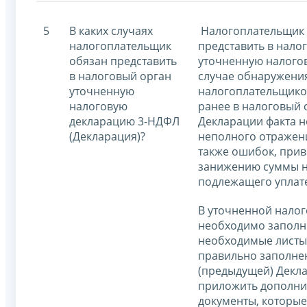
5
В каких случаях
Налогоплательщик 
налогоплательщик
представить в нало
обязан представить
уточненную налого
в налоговый орган
случае обнаружени
уточненную
налогоплательщико
налоговую
ранее в налоговый 
декларацию 3-НДФЛ
Декларации факта н
(Декларация)?
неполного отражени
также ошибок, при
занижению суммы н
подлежащего уплат
В уточненной нало
необходимо заполн
необходимые листы,
правильно заполне
(предыдущей) Декла
приложить дополни
документы, которые