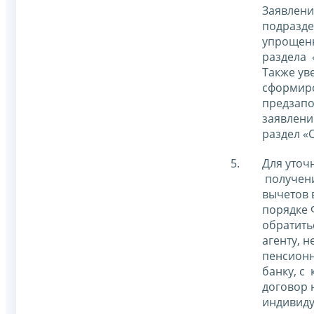
Заявлени
подразде
упрощен
раздела 
Также ув
сформир
предзап
заявлени
раздел «
Для уточ
получен
вычетов
порядке 
обратить
агенту, 
пенсионн
банку, с
договор 
индивид