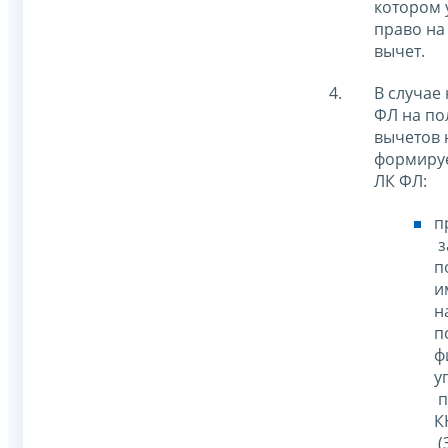
котором 
право на
вычет.
В случае
ФЛ на по
вычетов 
формируе
ЛК ФЛ:
п
з
п
и
н
п
ф
у
п
К
(