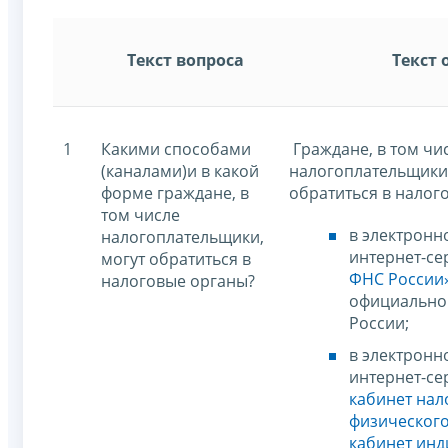
Текст вопроса
Текст 
1
Какими способами
Граждане, в том чи
(каналами)и в какой
налогоплательщики
форме граждане, в
обратиться в налог
том числе
в электронн
налогоплательщики,
интернет-се
могут обратиться в
ФНС России
налоговые органы?
официально
России;
в электронн
интернет-с
кабинет нал
физического
кабинет инд