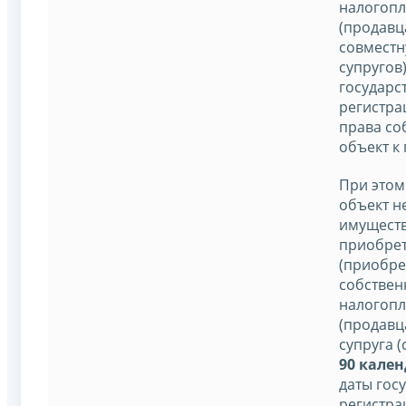
налогоп
(продавц
совместн
супругов)
государс
регистра
права со
объект к
При этом
объект 
имущества
приобре
(приобре
собствен
налогоп
(продавца
супруга (
90 кале
даты гос
регистра