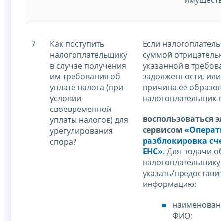
7
Как поступить
Если налогоплатель
налогоплательщику
суммой отрицательн
в случае получения
указанной в требов
им требования об
задолженности, или
уплате налога (при
причина ее образов
условии
налогоплательщик 
своевременной
воспользоваться 
уплаты налогов) для
сервисом
«Операт
урегулирования
разблокировка сче
спора?
ЕНС»
. Для подачи 
налогоплательщику
указать/предостав
информацию:
наименован
ФИО;