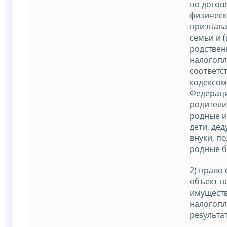
по догов
физическ
признав
семьи и 
родствен
налогопл
соответс
кодексом
Федераци
родители
родные и
дети, де
внуки, п
родные б
2) право
объект 
имуществ
налогопл
результа