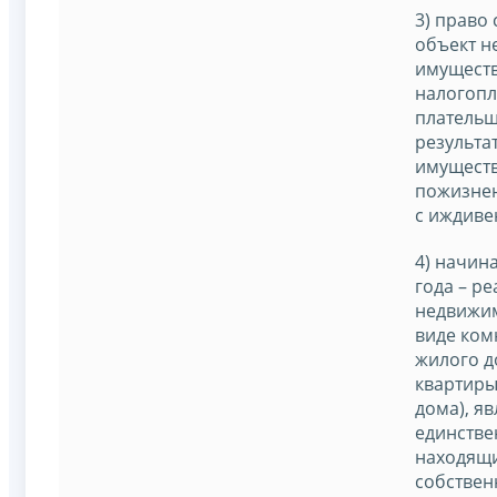
3) право
объект 
имуществ
налогопл
плательщ
результа
имуществ
пожизне
с иждиве
4) начина
года – р
недвижим
виде ком
жилого д
квартиры
дома), яв
единстве
находящ
собствен