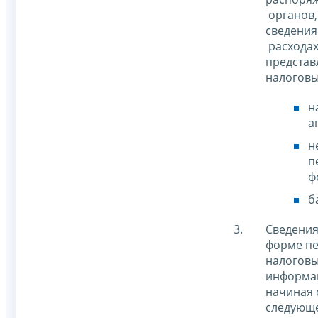
органов,
сведения
расходах
представ
налоговы
н
а
н
п
ф
б
Сведения
форме пе
налоговы
информа
начиная с
следующе