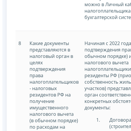
можно в Личный ка
налогоплательщика
бухгалтерской систе
8
Какие документы
Начиная с 2022 года
представляются в
подтверждения прав
налоговый орган в
обычном порядке) 
целях
налогового вычета
подтверждения
налогоплательщики
права
резиденты РФ (прио
налогоплательщиков
собственность жиль
- налоговых
участков) представ
резидентов РФ на
орган соответственн
получение
конкретных обстоят
имущественного
документы:
налогового вычета
Договора
(в обычном порядке)
(строите
по расходам на