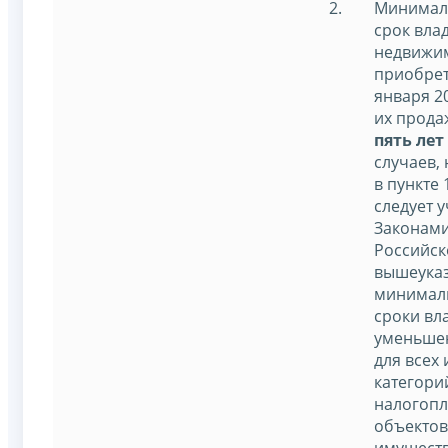
Минимал
срок вла
недвижим
приобрет
января 20
их прод
пять лет
случаев,
в пункте 
следует у
Законами
Российск
вышеука
минимал
сроки вл
уменьшен
для всех
категори
налогопл
объекто
имуществ