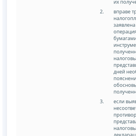
их получ
вправе т
налогопл
заявлена
операци
бумагам
инструме
полученн
налоговы
представ
дней не
пояснени
обоснов
полученн
если выя
несоотве
противор
представ
налоговы
декларац