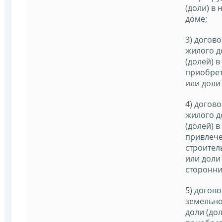
(доли) в
доме;
3) догов
жилого д
(долей) в
приобрет
или доли 
4) догово
жилого д
(долей) в
привлече
строител
или доли 
сторонни
5) догов
земельно
доли (дол