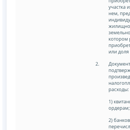
приобрет
участка и
нем, пре
индивид
жилищног
земельно
котором
приобре
или доля 
Документ
подтвер
произве
налогоп
расходы:
1) квита
ордерам
2) банко
перечис