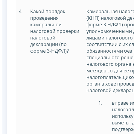
4
Какой порядок
Камеральная налог
проведения
(КНП) налоговой де
камеральной
форме 3-НДФЛ) про
налоговой проверки
уполномоченными 
налоговой
лицами налогового 
декларации (по
соответствии с их 
форме 3-НДФЛ)?
обязанностями без 
специального реше
налогового органа 
месяцев со дня ее 
налогоплательщико
орган в ходе прове
налоговой декларац
вправе и
налогопл
использ
вычеты, 
подтвер