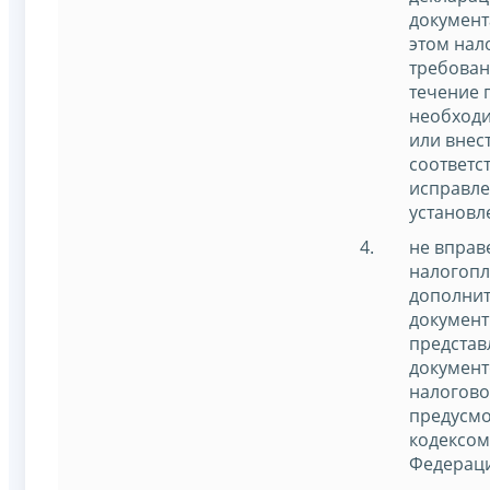
документ
этом нал
требован
течение 
необход
или внес
соответс
исправле
установл
не вправ
налогоп
дополнит
документ
представ
документ
налогово
предусм
кодексом
Федерац