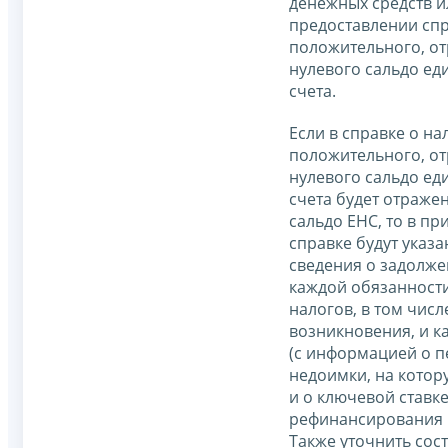
денежных средств и
предоставлении сп
положительного, от
нулевого сальдо ед
счета.
Если в справке о н
положительного, от
нулевого сальдо ед
счета будет отраже
сальдо ЕНС, то в пр
справке будут указ
сведения о задолже
каждой обязанности
налогов, в том числ
возникновения, и к
(с информацией о 
недоимки, на котор
и о ключевой ставк
рефинансирования Б
Также уточнить сос