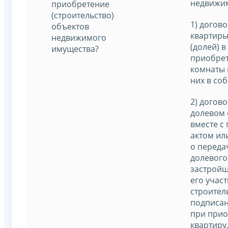
недвижим
приобретение
(строительство)
1) догов
объектов
квартиры
недвижимого
(долей) в
имущества?
приобрет
комнаты 
них в соб
2) догово
долевом 
вместе с
актом ил
о переда
долевого
застройщ
его учас
строител
подписан
при прио
квартиру