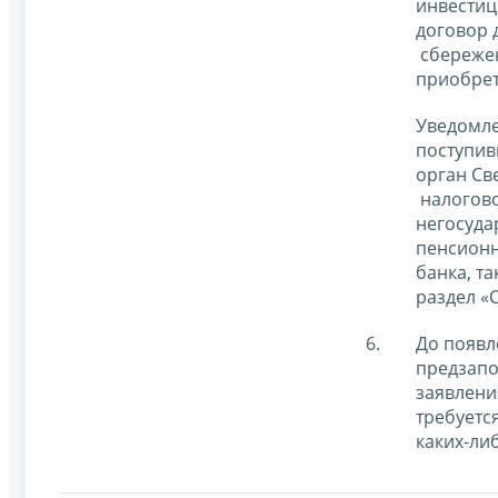
инвестиц
договор 
сбережен
приобрет
Уведомле
поступив
орган Св
налогово
негосуда
пенсионн
банка, т
раздел «
До появл
предзап
заявлени
требуетс
каких-ли