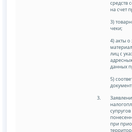
средств с
на счет 
3) товар
чеки;
4) акты о
материал
лиц с ук
адресных
данных п
5) соотв
документ
Заявлени
налогопл
супругов
понесенн
при прио
территор