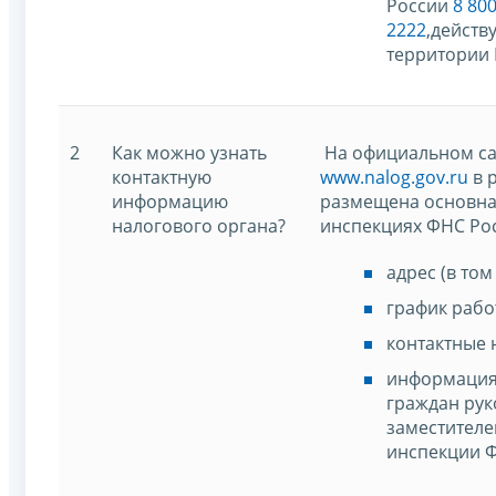
России
8 800
2222
,действ
территории 
2
Как можно узнать
На официальном са
контактную
www.nalog.gov.ru
в 
информацию
размещена основна
налогового органа?
инспекциях ФНС Рос
адрес (в то
график рабо
контактные 
информация
граждан рук
заместителе
инспекции Ф