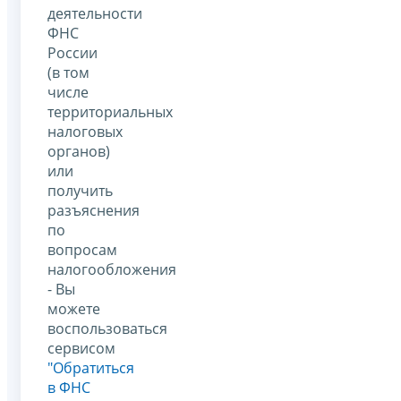
деятельности
ФНС
России
(в том
числе
территориальных
налоговых
органов)
или
получить
разъяснения
по
вопросам
налогообложения
- Вы
можете
воспользоваться
сервисом
"Обратиться
в ФНС