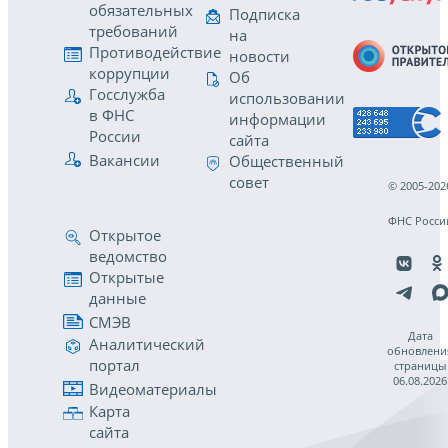
обязательных
Подписка
требований
на
Противодействие
новости
коррупции
Об
Госслужба
использовании
в ФНС
информации
России
сайта
Вакансии
Общественный
совет
© 2005-202
ФНС Росси
Открытое
ведомство
Открытые
данные
СМЭВ
Дата
Аналитический
обновлени
портал
страницы
06.08.2026
Видеоматериалы
Карта
сайта