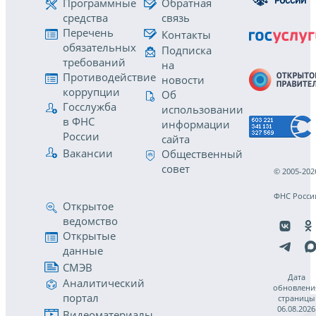
Программные
Обратная
средства
связь
Перечень
Контакты
обязательных
Подписка
требований
на
Противодействие
новости
коррупции
Об
Госслужба
использовании
в ФНС
информации
России
сайта
Вакансии
Общественный
совет
© 2005-202
ФНС Росси
Открытое
ведомство
Открытые
данные
СМЭВ
Дата
Аналитический
обновлени
портал
страницы
06.08.2026
Видеоматериалы